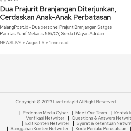
Dua Prajurit Branjangan Diterjunkan,
Cerdaskan Anak-Anak Perbatasan
MalangPost.id– Dua personel Prajurit Branjangan Satgas
Pamtas Yonif Mekanis 516/CY, Serda I Wayan Adi dan
NEWSLIVE
August 5
1 min read
Copyright © 2023 Livetoday.id All Right Reserved
Pedoman Media Cyber
Meet Our Team
Kontak 
Verifikasi Netwriter
Questions & Answers Netwri
Edit Konten Netwriter
Syarat & Ketentuan Netwri
Sanggahan Konten Netwriter
Kode Perilaku Perusahaan