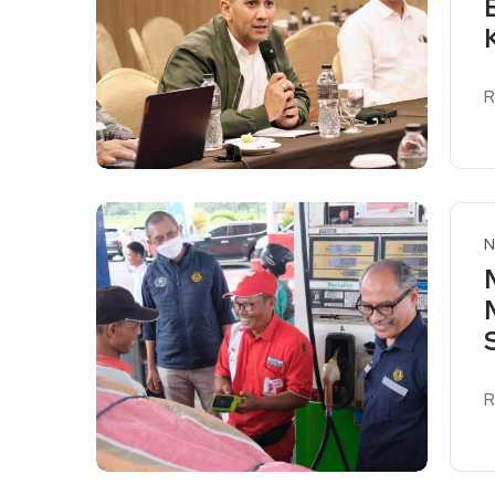
R
R
N
R
R