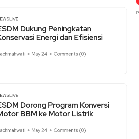
P
EWSLIVE
ESDM Dukung Peningkatan
Konservasi Energi dan Efisiensi
achmahwati
May 24
Comments (
0
)
ead More
EWSLIVE
ESDM Dorong Program Konversi
Motor BBM ke Motor Listrik
achmahwati
May 24
Comments (
0
)
ead More