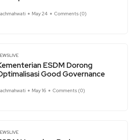
achmahwati
May 24
Comments (
0
)
ead More
EWSLIVE
Kementerian ESDM Dorong
Optimalisasi Good Governance
achmahwati
May 16
Comments (
0
)
ead More
EWSLIVE