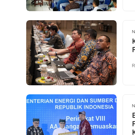
N
R
R
N