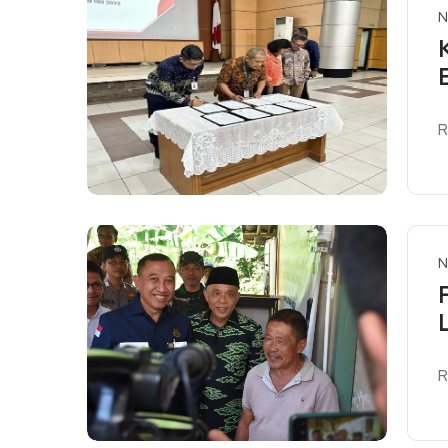
N
R
R
N
R
R