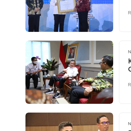
R
R
N
R
R
N