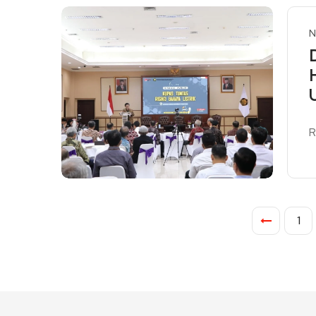
N
R
R
1