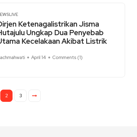
EWSLIVE
Dirjen Ketenagalistrikan Jisma
Hutajulu Ungkap Dua Penyebab
Utama Kecelakaan Akibat Listrik
achmahwati
April 14
Comments (
1
)
ead More
2
3