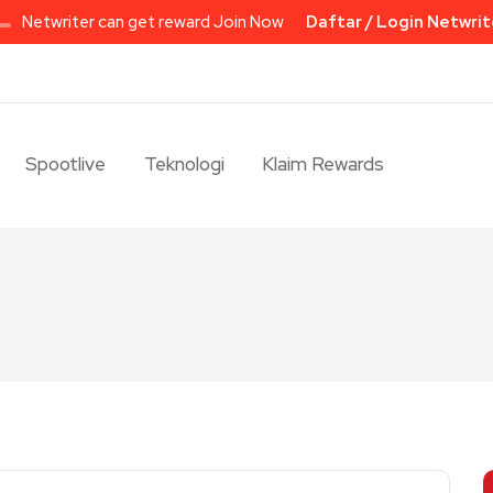
Netwriter can get reward Join Now
Daftar / Login Netwrit
Spootlive
Teknologi
Klaim Rewards