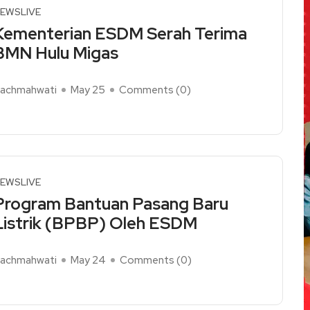
EWSLIVE
Kementerian ESDM Serah Terima
BMN Hulu Migas
achmahwati
May 25
Comments (
0
)
ead More
EWSLIVE
Program Bantuan Pasang Baru
Listrik (BPBP) Oleh ESDM
achmahwati
May 24
Comments (
0
)
ead More