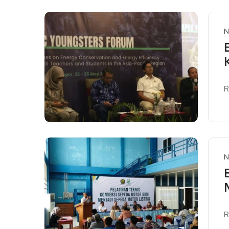
N
R
R
N
R
R