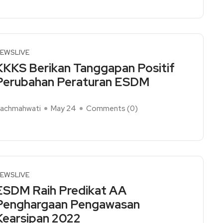
EWSLIVE
KKKS Berikan Tanggapan Positif
Perubahan Peraturan ESDM
achmahwati
May 24
Comments (
0
)
ead More
EWSLIVE
ESDM Raih Predikat AA
Penghargaan Pengawasan
Kearsipan 2022