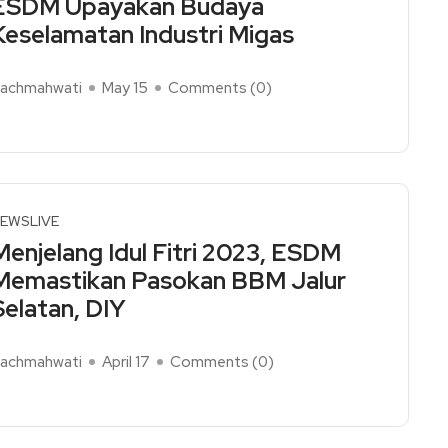
ESDM Upayakan Budaya
Keselamatan Industri Migas
achmahwati
May 15
Comments (
0
)
ead More
EWSLIVE
Menjelang Idul Fitri 2023, ESDM
Memastikan Pasokan BBM Jalur
Selatan, DIY
achmahwati
April 17
Comments (
0
)
ead More