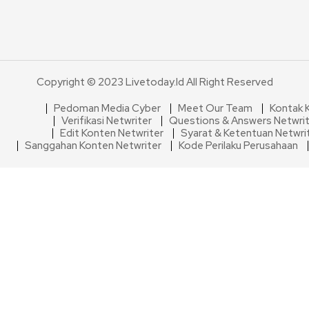
Copyright © 2023 Livetoday.id All Right Reserved
Pedoman Media Cyber
Meet Our Team
Kontak 
Verifikasi Netwriter
Questions & Answers Netwri
Edit Konten Netwriter
Syarat & Ketentuan Netwri
Sanggahan Konten Netwriter
Kode Perilaku Perusahaan