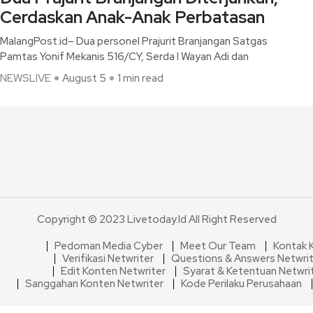
Cerdaskan Anak-Anak Perbatasan
MalangPost.id– Dua personel Prajurit Branjangan Satgas
Pamtas Yonif Mekanis 516/CY, Serda I Wayan Adi dan
NEWSLIVE
August 5
1 min read
Copyright © 2023 Livetoday.id All Right Reserved
Pedoman Media Cyber
Meet Our Team
Kontak 
Verifikasi Netwriter
Questions & Answers Netwri
Edit Konten Netwriter
Syarat & Ketentuan Netwri
Sanggahan Konten Netwriter
Kode Perilaku Perusahaan