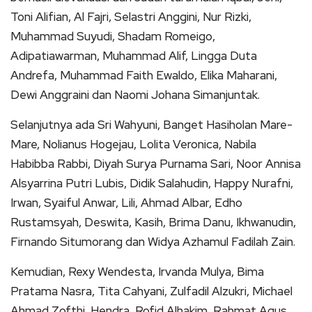
Toni Alifian, Al Fajri, Selastri Anggini, Nur Rizki,
Muhammad Suyudi, Shadam Romeigo,
Adipatiawarman, Muhammad Alif, Lingga Duta
Andrefa, Muhammad Faith Ewaldo, Elika Maharani,
Dewi Anggraini dan Naomi Johana Simanjuntak.
Selanjutnya ada Sri Wahyuni, Banget Hasiholan Mare-
Mare, Nolianus Hogejau, Lolita Veronica, Nabila
Habibba Rabbi, Diyah Surya Purnama Sari, Noor Annisa
Alsyarrina Putri Lubis, Didik Salahudin, Happy Nurafni,
Irwan, Syaiful Anwar, Lili, Ahmad Albar, Edho
Rustamsyah, Deswita, Kasih, Brima Danu, Ikhwanudin,
Firnando Situmorang dan Widya Azhamul Fadilah Zain.
Kemudian, Rexy Wendesta, Irvanda Mulya, Bima
Pratama Nasra, Tita Cahyani, Zulfadil Alzukri, Michael
Ahmad Zofthi, Hendra, Rofid Alhakim, Rahmat Agus,