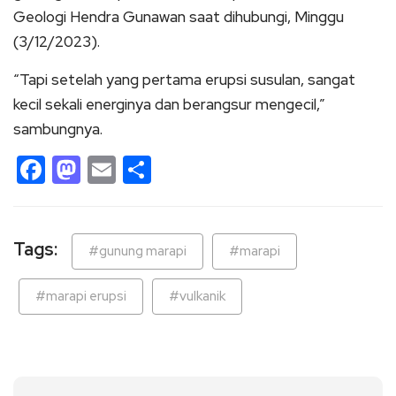
Geologi Hendra Gunawan saat dihubungi, Minggu
(3/12/2023).
“Tapi setelah yang pertama erupsi susulan, sangat
kecil sekali energinya dan berangsur mengecil,”
sambungnya.
Facebook
Mastodon
Email
Share
Tags:
#gunung marapi
#marapi
#marapi erupsi
#vulkanik