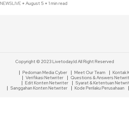
NEWSLIVE
August 5
1 min read
Copyright © 2023 Livetoday.id All Right Reserved
Pedoman Media Cyber
Meet Our Team
Kontak 
Verifikasi Netwriter
Questions & Answers Netwri
Edit Konten Netwriter
Syarat & Ketentuan Netwri
Sanggahan Konten Netwriter
Kode Perilaku Perusahaan