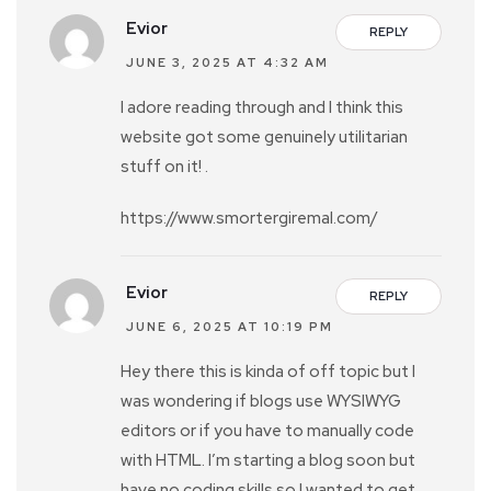
Evior
REPLY
JUNE 3, 2025 AT 4:32 AM
I adore reading through and I think this
website got some genuinely utilitarian
stuff on it! .
https://www.smortergiremal.com/
Evior
REPLY
JUNE 6, 2025 AT 10:19 PM
Hey there this is kinda of off topic but I
was wondering if blogs use WYSIWYG
editors or if you have to manually code
with HTML. I’m starting a blog soon but
have no coding skills so I wanted to get