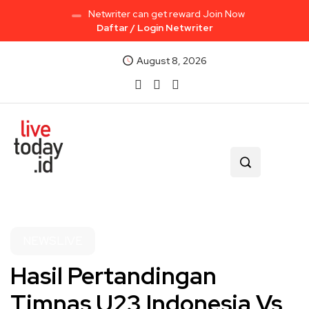
Netwriter can get reward Join Now
Daftar / Login Netwriter
August 8, 2026
NEWSLIVE
Hasil Pertandingan
Timnas U23 Indonesia Vs