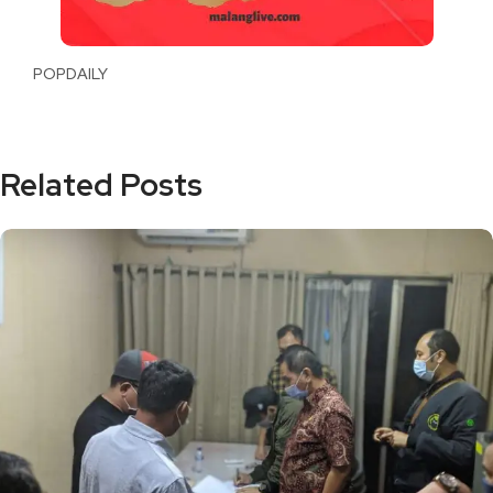
POPDAILY
Related Posts