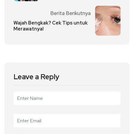
Berita Berikutnya
Wajah Bengkak? Cek Tips untuk
Merawatnya!
Leave a Reply