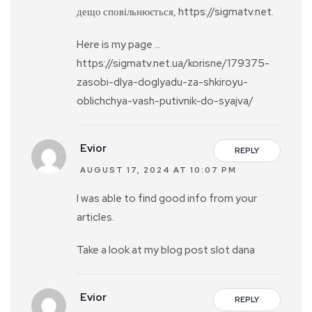
дещо сповільнюється, https://sigmatv.net.
Here is my page …
https://sigmatv.net.ua/korisne/179375-
zasobi-dlya-doglyadu-za-shkiroyu-
oblichchya-vash-putivnik-do-syajva/
Evior
REPLY
AUGUST 17, 2024 AT 10:07 PM
I was able to find good info from your
articles.
Take a look at my blog post slot dana
Evior
REPLY