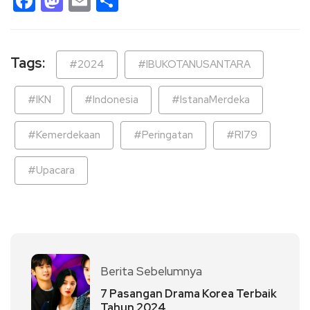
Facebook
Mastodon
Email
Share
Tags:
#2024
#IBUKOTANUSANTARA
#IKN
#Indonesia
#IstanaMerdeka
#Kemerdekaan
#Peringatan
#RI79
#Upacara
Berita Sebelumnya
7 Pasangan Drama Korea Terbaik
Tahun 2024