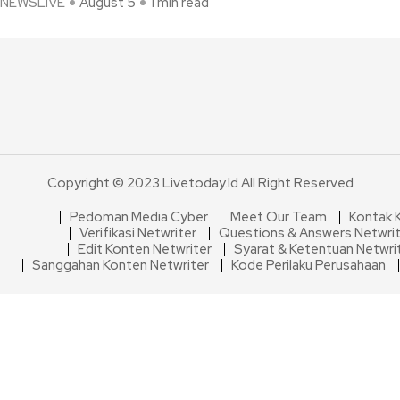
NEWSLIVE
August 5
1 min read
Copyright © 2023 Livetoday.id All Right Reserved
Pedoman Media Cyber
Meet Our Team
Kontak 
Verifikasi Netwriter
Questions & Answers Netwri
Edit Konten Netwriter
Syarat & Ketentuan Netwri
Sanggahan Konten Netwriter
Kode Perilaku Perusahaan