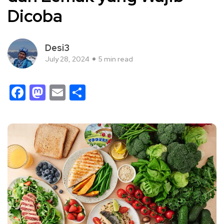
Dicoba
Desi3
July 28, 2024
5 min read
Facebook
Mastodon
Email
Share