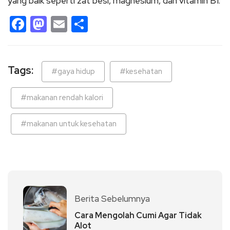
yang baik seperti zat besi, magnesium, dan vitamin B1.
Facebook
Mastodon
Email
Share
Tags:
#gaya hidup
#kesehatan
#makanan rendah kalori
#makanan untuk kesehatan
Berita Sebelumnya
Cara Mengolah Cumi Agar Tidak
Alot