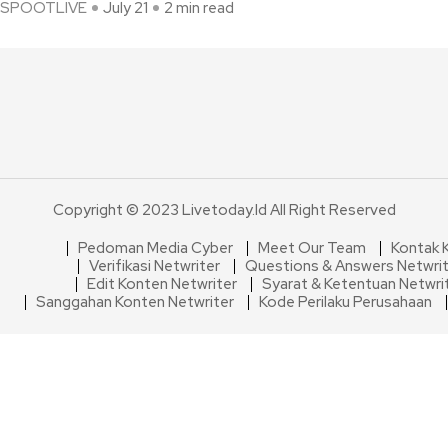
SPOOTLIVE
July 21
2 min read
Copyright © 2023 Livetoday.id All Right Reserved
Pedoman Media Cyber
Meet Our Team
Kontak 
Verifikasi Netwriter
Questions & Answers Netwri
Edit Konten Netwriter
Syarat & Ketentuan Netwri
Sanggahan Konten Netwriter
Kode Perilaku Perusahaan