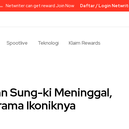
Netwriter can get reward Join Now
Daftar / Login Netwrit
Spootlive
Teknologi
Klaim Rewards
hn Sung-ki Meninggal,
Drama Ikoniknya