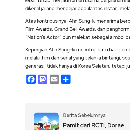
lebar tetap menjadi rumah utama perjalanan k
dikenal jarang mengejar popularitas instan, mela
Atas kontribusinya, Ahn Sung-ki menerima ber
Film Awards, Grand Bell Awards, dan penghormat
“Nation’s Actor” pun melekat sebagai simbol p
Kepergian Ahn Sung-ki menutup satu bab penti
melalui film dan serial yang telah ia bintangi, s
generasi, tidak hanya di Korea Selatan, tetapi 
Facebook
Mastodon
Email
Share
Berita Sebelumnya
Pamit dari RCTI, Dorae