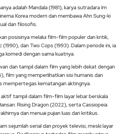
nya adalah Mandala (1981), karya sutradara Im
k sinema Korea modern dan membawa Ahn Sung-ki
al dan filosofis.
posisinya melalui film-film populer dan kritik,
c (1990), dan Two Cops (1993). Dalam periode ini, ia
gga komedi dengan sama kuatnya.
an dan tampil dalam film yang lebih dekat dengan
), film yang memperlihatkan sisi humanis dan
gus mempertegas kematangan aktingnya.
ktif tampil dalam film-film layar lebar berskala
Hansan: Rising Dragon (2022), serta Cassiopeia
hirnya dan menuai pujian luas dari kritikus.
lam sejumlah serial dan proyek televisi, meski layar