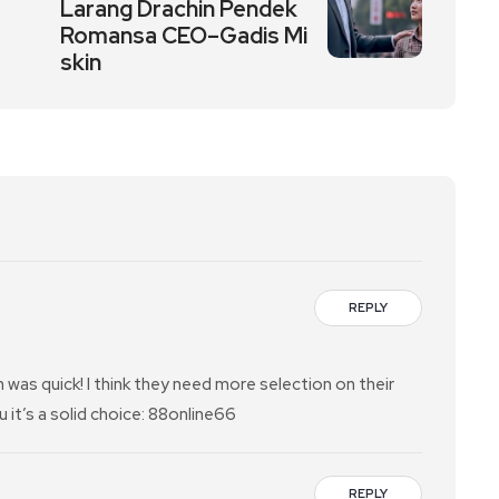
Larang Drachin Pendek
Romansa CEO–Gadis Mi
skin
REPLY
 was quick! I think they need more selection on their
 it’s a solid choice: 88online66
REPLY