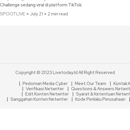
Challenge sedang viral di platform TikTok.
SPOOTLIVE
July 21
2 min read
Copyright © 2023 Livetoday.id All Right Reserved
Pedoman Media Cyber
Meet Our Team
Kontak 
Verifikasi Netwriter
Questions & Answers Netwri
Edit Konten Netwriter
Syarat & Ketentuan Netwri
Sanggahan Konten Netwriter
Kode Perilaku Perusahaan