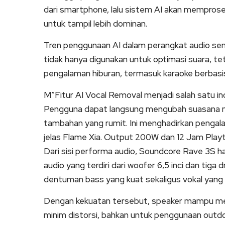
dari smartphone, lalu sistem AI akan mempros
untuk tampil lebih dominan.
Tren penggunaan AI dalam perangkat audio sendi
tidak hanya digunakan untuk optimasi suara, tet
pengalaman hiburan, termasuk karaoke berbasis
M“Fitur AI Vocal Removal menjadi salah satu in
Pengguna dapat langsung mengubah suasana me
tambahan yang rumit. Ini menghadirkan pengala
jelas Flame Xia. Output 200W dan 12 Jam Play
Dari sisi performa audio, Soundcore Rave 3S h
audio yang terdiri dari woofer 6,5 inci dan tiga d
dentuman bass yang kuat sekaligus vokal yang t
Dengan kekuatan tersebut, speaker mampu meng
minim distorsi, bahkan untuk penggunaan outdo