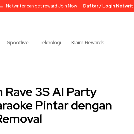
Netwriter can get reward Join Now
Daftar / Login Netwrit
Spootlive
Teknologi
Klaim Rewards
 Rave 3S AI Party
araoke Pintar dengan
 Removal