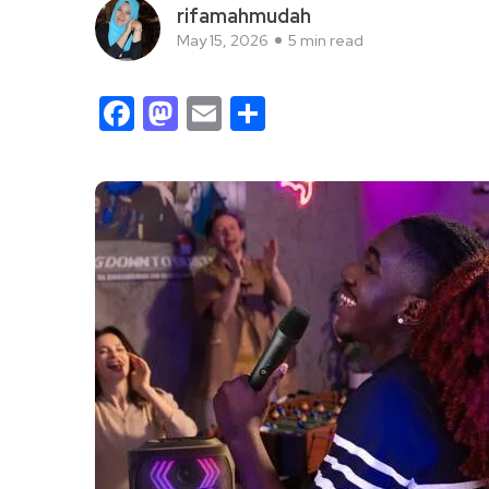
rifamahmudah
May 15, 2026
5 min read
Facebook
Mastodon
Email
Share