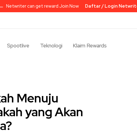
Netwriter can get reward Join Now
Daftar / Login Netwrit
Spootlive
Teknologi
Klaim Rewards
kah Menuju
akah yang Akan
a?