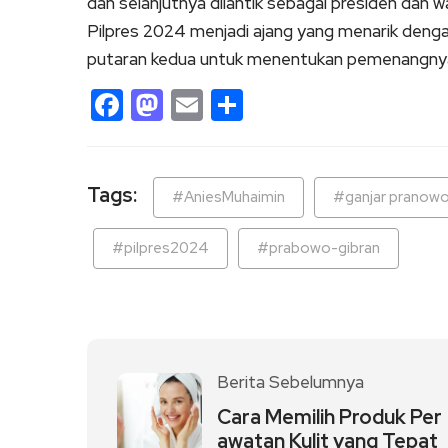
dan selanjutnya dilantik sebagai presiden dan w
Pilpres 2024 menjadi ajang yang menarik denga
putaran kedua untuk menentukan pemenangny
Facebook
Mastodon
Email
Share
Tags:
#AniesMuhaimin
#ganjar pranow
#pilpres2024
#prabowo-gibran
Berita Sebelumnya
Cara Memilih Produk Per
awatan Kulit yang Tepat