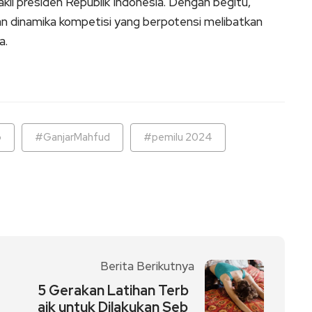
akil presiden Republik Indonesia. Dengan begitu,
n dinamika kompetisi yang berpotensi melibatkan
a.
o
#GanjarMahfud
#pemilu 2024
Berita Berikutnya
5 Gerakan Latihan Terb
aik untuk Dilakukan Seb