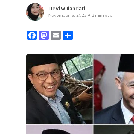
Devi wulandari
November 15, 2023
2 min read
Facebook
Mastodon
Email
Share