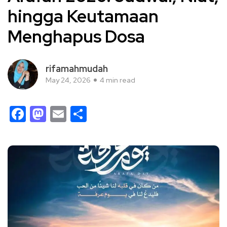
hingga Keutamaan
Menghapus Dosa
rifamahmudah
May 24, 2026
4 min read
Facebook
Mastodon
Email
Share