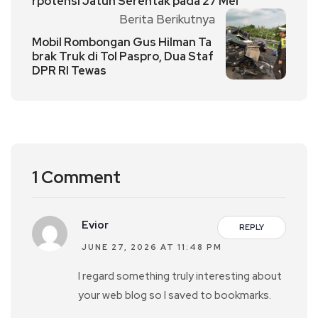
rpotensi Jatuh Serentak pada 27 Mei
Berita Berikutnya
Mobil Rombongan Gus Hilman Ta
brak Truk di Tol Paspro, Dua Staf
DPR RI Tewas
1 Comment
Evior
REPLY
JUNE 27, 2026 AT 11:48 PM
I regard something truly interesting about
your web blog so I saved to bookmarks.