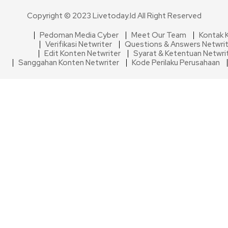
Copyright © 2023 Livetoday.id All Right Reserved
Pedoman Media Cyber
Meet Our Team
Kontak 
Verifikasi Netwriter
Questions & Answers Netwri
Edit Konten Netwriter
Syarat & Ketentuan Netwri
Sanggahan Konten Netwriter
Kode Perilaku Perusahaan