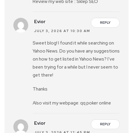
Review my web site :: Sklep SEO
Evior
REPLY
JULY 3, 2026 AT 10:30 AM
Sweet blog! I found it while searching on
Yahoo News. Do you have any suggestions
on how to get listed in Yahoo News? I’ve
been trying for a while but I never seem to
get there!
Thanks
Also visit my webpage: qq poker online
Evior
REPLY
JULY 3, 2026 AT 12:45 PM