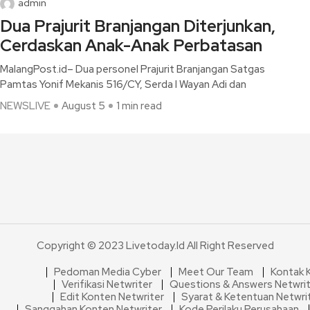
admin
Dua Prajurit Branjangan Diterjunkan,
Cerdaskan Anak-Anak Perbatasan
MalangPost.id– Dua personel Prajurit Branjangan Satgas
Pamtas Yonif Mekanis 516/CY, Serda I Wayan Adi dan
NEWSLIVE
August 5
1 min read
Copyright © 2023 Livetoday.id All Right Reserved
Pedoman Media Cyber
Meet Our Team
Kontak 
Verifikasi Netwriter
Questions & Answers Netwri
Edit Konten Netwriter
Syarat & Ketentuan Netwri
Sanggahan Konten Netwriter
Kode Perilaku Perusahaan