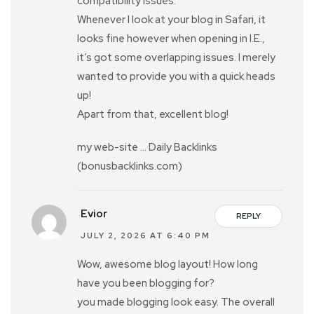
compatibility issues.
Whenever I look at your blog in Safari, it
looks fine however when opening in I.E.,
it’s got some overlapping issues. I merely
wanted to provide you with a quick heads
up!
Apart from that, excellent blog!
my web-site … Daily Backlinks
(bonusbacklinks.com)
Evior
REPLY
JULY 2, 2026 AT 6:40 PM
Wow, awesome blog layout! How long
have you been blogging for?
you made blogging look easy. The overall