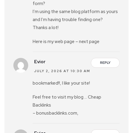
form?
I’m using the same blog platform as yours
and I’m having trouble finding one?
Thanks a lot!
Here is my web page – next page
Evior
REPLY
JULY 2, 2026 AT 10:30 AM
bookmarked!!, I like your site!
Feel free to visit my blog … Cheap
Backlinks
– bonusbacklinks.com,