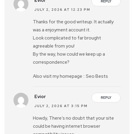
Evior
REPLY
JULY 2, 2026 AT 12:23 PM
Thanks for the good writeup. It actually
was a enjoyment account it.
Look complicated to far brought
agreeable from you!
By the way, how could we keep up a
correspondence?
Also visit my homepage :: Seo Bests
Evior
REPLY
JULY 2, 2026 AT 3:15 PM
Howdy, There’s no doubt that your site
could be having internet browser