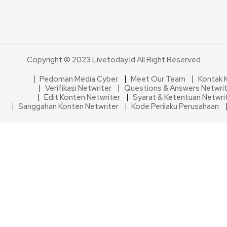
Copyright © 2023 Livetoday.id All Right Reserved
Pedoman Media Cyber
Meet Our Team
Kontak 
Verifikasi Netwriter
Questions & Answers Netwri
Edit Konten Netwriter
Syarat & Ketentuan Netwri
Sanggahan Konten Netwriter
Kode Perilaku Perusahaan