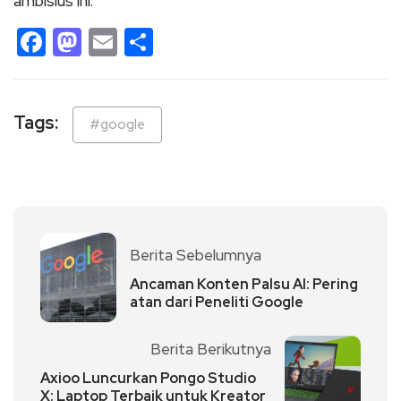
ambisius ini.
Facebook
Mastodon
Email
Share
Tags:
#google
Berita Sebelumnya
Ancaman Konten Palsu AI: Pering
atan dari Peneliti Google
Berita Berikutnya
Axioo Luncurkan Pongo Studio
X: Laptop Terbaik untuk Kreator