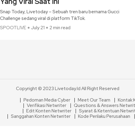
Yang Viral Saat Ini
Snap Today, Livetoday – Sebuah tren baru bernama Gucci
Challenge sedang viral di platform TikTok.
SPOOTLIVE
July 21
2 min read
Copyright © 2023 Livetoday.id All Right Reserved
Pedoman Media Cyber
Meet Our Team
Kontak 
Verifikasi Netwriter
Questions & Answers Netwri
Edit Konten Netwriter
Syarat & Ketentuan Netwri
Sanggahan Konten Netwriter
Kode Perilaku Perusahaan